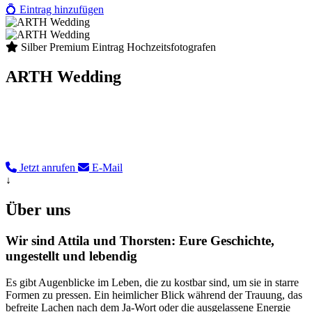
💍
Eintrag hinzufügen
Silber Premium Eintrag
Hochzeitsfotografen
ARTH Wedding
Hochzeitsfotografie von Attila & Thorsten. Wir lieben echte
Emotionen, ungestellte Momente und Hochzeiten mit Persönlichkeit
– für Freudentränen, wilde Tanzmoves und Erinnerungen, die
bleiben.
Jetzt anrufen
E-Mail
↓
Über uns
Wir sind Attila und Thorsten: Eure Geschichte,
ungestellt und lebendig
Es gibt Augenblicke im Leben, die zu kostbar sind, um sie in starre
Formen zu pressen. Ein heimlicher Blick während der Trauung, das
befreite Lachen nach dem Ja-Wort oder die ausgelassene Energie