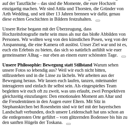
auf der Tanzfläche – das sind die Momente, die eure Hochzeit
einzigartig machen. Wir sind Attila und Thorsten, die Gründer von
Arth Wedding, und seit über 13 Jahren brennen wir dafür, genau
diese echten Geschichten in Bildern festzuhalten.
Unsere Reise begann mit der Überzeugung, dass
Hochzeitsfotografie mehr sein muss als nur das bloße Abbilden von
Personen. Wir wollten weg von den künstlichen Posen, weg von der
Anspannung, die eine Kamera oft auslöst. Unser Ziel war und ist es,
euch ein Erlebnis zu bieten, das sich so natürlich anfühlt wie euer
gemeinsamer Alltag – nur eben an einem eurer schönsten Tage.
Unsere Philosophie: Bewegung statt Stillstand
Warum sehen
unsere Fotos so lebendig aus? Weil wir euch nicht bitten,
stillzustehen und in die Linse zu lächeln. Wir arbeiten aus der
Bewegung heraus. Wir lassen euch laufen, tanzen, miteinander
interagieren und einfach ihr selbst sein. Als eingespieltes Team
begleiten wir euch oft zu zweit, was uns erlaubt, zwei Perspektiven
gleichzeitig einzufangen: Den emotionalen Moment am Altar und
die Freudentränen in den Augen eurer Eltern.
Mit Sitz in
Stephanskirchen bei Rosenheim sind wir tief mit der bayerischen
Landschaft verbunden, doch unsere Leidenschaft hat uns schon an
die entlegensten Orte geführt – vom glitzernden Bodensee bis hin zu
den sanften Hügeln der Toskana.