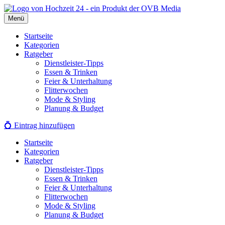
Zum
Inhalt
Menü
springen
Startseite
Kategorien
Ratgeber
Dienstleister-Tipps
Essen & Trinken
Feier & Unterhaltung
Flitterwochen
Mode & Styling
Planung & Budget
💍
Eintrag hinzufügen
Startseite
Kategorien
Ratgeber
Dienstleister-Tipps
Essen & Trinken
Feier & Unterhaltung
Flitterwochen
Mode & Styling
Planung & Budget