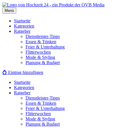
Zum
Inhalt
Menü
springen
Startseite
Kategorien
Ratgeber
Dienstleister-Tipps
Essen & Trinken
Feier & Unterhaltung
Flitterwochen
Mode & Styling
Planung & Budget
💍
Eintrag hinzufügen
Startseite
Kategorien
Ratgeber
Dienstleister-Tipps
Essen & Trinken
Feier & Unterhaltung
Flitterwochen
Mode & Styling
Planung & Budget