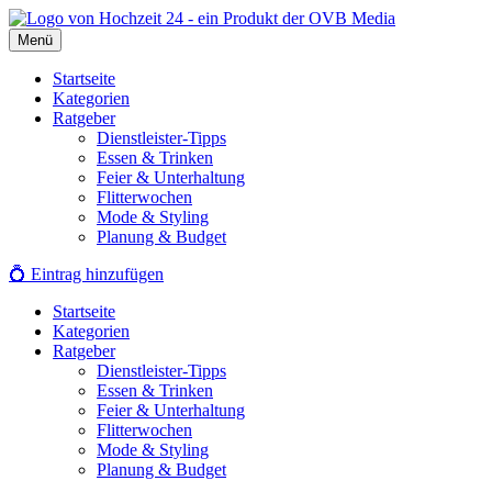
Zum
Inhalt
Menü
springen
Startseite
Kategorien
Ratgeber
Dienstleister-Tipps
Essen & Trinken
Feier & Unterhaltung
Flitterwochen
Mode & Styling
Planung & Budget
💍
Eintrag hinzufügen
Startseite
Kategorien
Ratgeber
Dienstleister-Tipps
Essen & Trinken
Feier & Unterhaltung
Flitterwochen
Mode & Styling
Planung & Budget