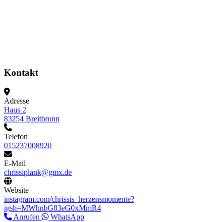
Kontakt
Adresse
Haus 2
83254 Breitbrunn
Telefon
015237008920
E-Mail
chrissiplank@gmx.de
Website
instagram.com/chrissis_herzensmomente?
igsh=MWhnbG83eG0xMmR4
Anrufen
WhatsApp