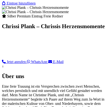
💍
Eintrag hinzufügen
Silber Premium Eintrag
Freie Redner
Chrissi Plank – Chrissis Herzensmomente
Traurednerin & Hochzeitssängerin für Rosenheim, Chiemgau &
München. Mit Herz, Humor und Live-Musik gestalte ich eure freie
Trauung. Authentische Worte & zweistimmiger Gesang für eure
ganz individuelle Geschichte. Persönlich, emotional und regional
verwurzelt.
Jetzt anrufen
WhatsApp
E-Mail
↓
Über uns
Eine freie Trauung ist ein Versprechen zwischen zwei Menschen,
welches persönlich und mit unendlich viel Gefühl gestaltet werden
darf. Mein Name ist Christine Plank, und mit „Chrissis
Herzensmomente“ begleite ich Paare auf ihrem Weg zum Ja-Wort in
der malerischen Kulisse von Ober- und Niederbayern, sowie dem