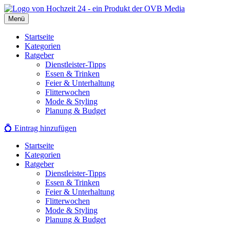
Zum
Inhalt
Menü
springen
Startseite
Kategorien
Ratgeber
Dienstleister-Tipps
Essen & Trinken
Feier & Unterhaltung
Flitterwochen
Mode & Styling
Planung & Budget
💍
Eintrag hinzufügen
Startseite
Kategorien
Ratgeber
Dienstleister-Tipps
Essen & Trinken
Feier & Unterhaltung
Flitterwochen
Mode & Styling
Planung & Budget