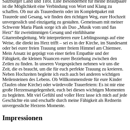
Salzburger Land und Tirol. Eine Besonderheit für meine Brautpaare
ist die Möglichkeit eine Verbindung von Wort und Klang zu
schaffen. Ob nur als Traurednerin oder im Komplettpaket mit
Traurede und Gesang, wir finden den richtigen Weg, eure Hochzeit
unvergesslich und einzigartig zu gestalten. Gemeinsam mit meiner
Schweste Maria Plank sorge ich als Duo „Musik vom und fias
Herz“ für zweistimmigen Gesang und einfühlsame
Gitarrenbegleitung. Wir interpretieren eure Lieblingssongs auf eine
Weise, die direkt ins Herz trifft – sei es in der Kirche, im Standesamt
oder bei eurer freien Trauung unter freiem Himmel am Chiemsee.
Mein Ansatz ist geprägt von einer tiefen Empathie und der
Fähigkeit, die kleinen Nuancen eurer Beziehung zwischen den
Zeilen zu finden. In unseren Vorgesprächen nehmen wir uns die
Zeit, die es braucht, um die für euch perfekte Trauung zu kreieren.
Neben Hochzeiten begleite ich euch auch bei anderen wichtigen
Meilensteinen des Lebens. Ob Willkommensfeste für eure Kinder
(Taufen ohne Kirche) oder würdevolle Trauerfeiern: Es ist mir eine
große Herzensangelegenheit, euch bei diesen wichtigen Momenten
zu begleiten. Mit viel Gefühl und voller Herz lasse ich mich auf jede
Geschichte ein und erschaffe durch meine Fähigkeit als Rednerin
unvergessliche Herzens Momente.
Impressionen