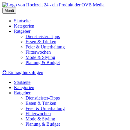
Zum
Inhalt
Menü
springen
Startseite
Kategorien
Ratgeber
Dienstleister-Tipps
Essen & Trinken
Feier & Unterhaltung
Flitterwochen
Mode & Styling
Planung & Budget
💍
Eintrag hinzufügen
Startseite
Kategorien
Ratgeber
Dienstleister-Tipps
Essen & Trinken
Feier & Unterhaltung
Flitterwochen
Mode & Styling
Planung & Budget