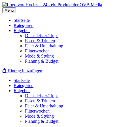
Zum
Inhalt
Menü
springen
Startseite
Kategorien
Ratgeber
Dienstleister-Tipps
Essen & Trinken
Feier & Unterhaltung
Flitterwochen
Mode & Styling
Planung & Budget
💍
Eintrag hinzufügen
Startseite
Kategorien
Ratgeber
Dienstleister-Tipps
Essen & Trinken
Feier & Unterhaltung
Flitterwochen
Mode & Styling
Planung & Budget